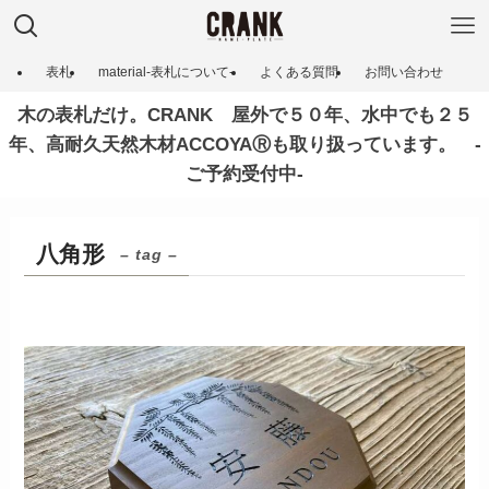
表札
material-表札について‐
よくある質問
お問い合わせ
木の表札だけ。CRANK 屋外で５０年、水中でも２５
年、高耐久天然木材ACCOYAⓇも取り扱っています。 ‐
ご予約受付中‐
八角形
– tag –