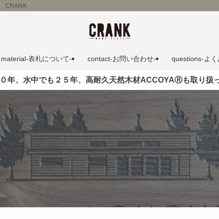
 CRANK
material-表札について‐
contact‐お問い合わせ‐
questions‐
５０年、水中でも２５年、高耐久天然木材ACCOYAⓇも取り扱っ