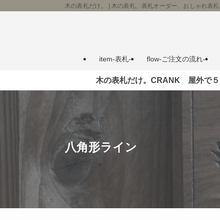
木の表札だけ。 | 木の表札、表札オーダー、おしゃれ表札
item-表札-
flow-ご注文の流れ‐
木の表札だけ。CRANK 屋外で
八角形ライン