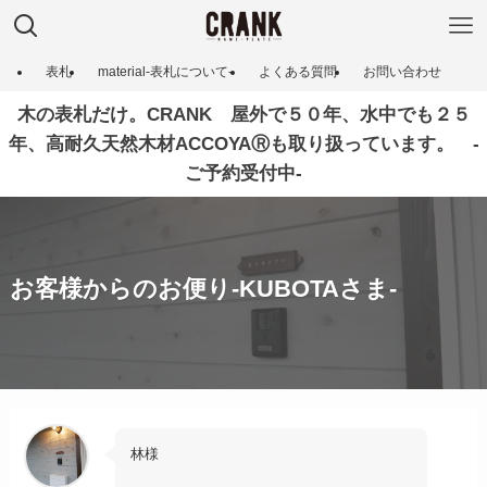
表札
material-表札について‐
よくある質問
お問い合わせ
木の表札だけ。CRANK 屋外で５０年、水中でも２５
年、高耐久天然木材ACCOYAⓇも取り扱っています。 ‐
ご予約受付中‐
お客様からのお便り‐KUBOTAさま‐
林様